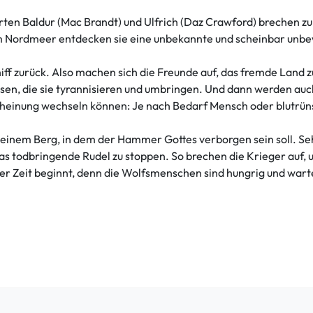
ten Baldur (Mac Brandt) und Ulfrich (Daz Crawford) brechen zu
m Nordmeer entdecken sie eine unbekannte und scheinbar unbe
ff zurück. Also machen sich die Freunde auf, das fremde Land zu
esen, die sie tyrannisieren und umbringen. Und dann werden a
rscheinung wechseln können: Je nach Bedarf Mensch oder blutrün
 einem Berg, in dem der Hammer Gottes verborgen sein soll. Sehe
as todbringende Rudel zu stoppen. So brechen die Krieger auf, 
r Zeit beginnt, denn die Wolfsmenschen sind hungrig und warte