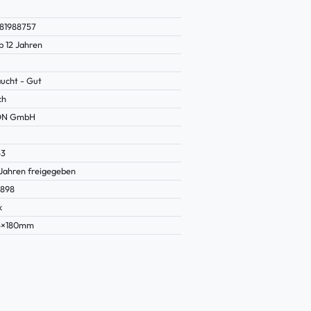
81988757
b 12 Jahren
ucht - Gut
ch
ON GmbH
53
 Jahren freigegeben
0898
k
15×180mm