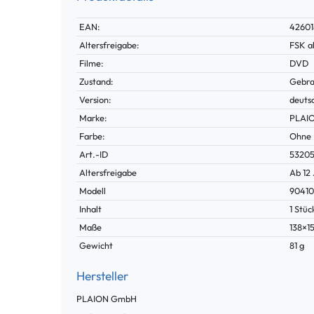
Technisches
Wert
EAN:
42601
Merkmal
Altersfreigabe:
FSK a
Filme:
DVD
Zustand:
Gebra
Version:
deuts
Marke:
PLAI
Farbe:
Ohne
Technisches
Wert
Art.-ID
5320
Merkmal
Altersfreigabe
Ab 12
Modell
9041
Inhalt
1 Stüc
Maße
138×
Gewicht
81 g
Hersteller
PLAION GmbH