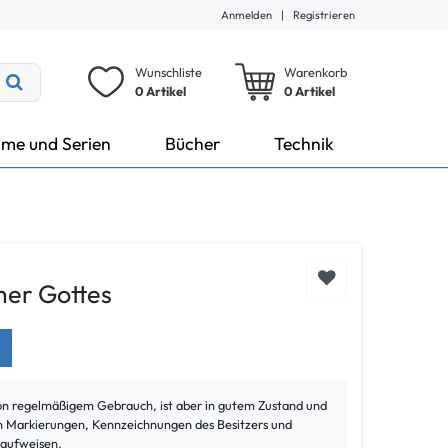
Anmelden
|
Registrieren
Wunschliste
Warenkorb
0 Artikel
0
Artikel
lme und Serien
Bücher
Technik
er Gottes
von regelmäßigem Gebrauch, ist aber in gutem Zustand und
ann Markierungen, Kennzeichnungen des Besitzers und
 aufweisen.