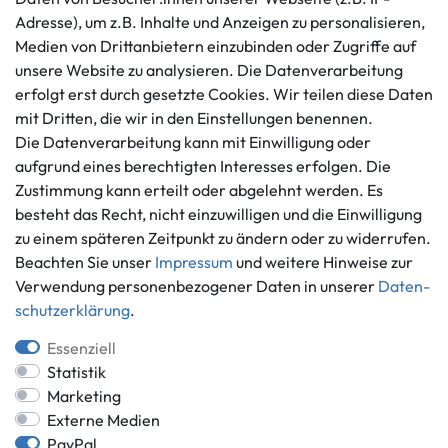
AGB
+49 421 596586
Adresse), um z.B. Inhalte und Anzeigen zu personalisieren,
Impressum
Medien von Drittanbietern einzubinden oder Zugriffe auf
Mo. - Fr. 9 - 16 Uhr
Datenschutzerklärung
unsere Website zu analysieren. Die Datenverarbeitung
info@gameworld.de
erfolgt erst durch gesetzte Cookies. Wir teilen diese Daten
Barrierefreiheitserklärung
Kontaktformular
mit Dritten, die wir in den Einstellungen benennen.
Widerrufs­recht
Die Datenverarbeitung kann mit Einwilligung oder
Vertrag widerrufen
aufgrund eines berechtigten Interesses erfolgen. Die
Informationen
Zahlungsmöglichkeiten
Zustimmung kann erteilt oder abgelehnt werden. Es
Ankauf
besteht das Recht, nicht einzuwilligen und die Einwilligung
zu einem späteren Zeitpunkt zu ändern oder zu widerrufen.
Über uns
Beachten Sie unser
Impressum
und weitere Hinweise zur
Häufig gestellte Fragen
Verwendung personenbezogener Daten in unserer
Daten­
Zahlung und Versand
Mitglied im Händlerbund
schutz­erklärung
.
Batterieentsorgung
Essenziell
Statistik
Marketing
Externe Medien
Versand innerhalb Deutschlands.
PayPal