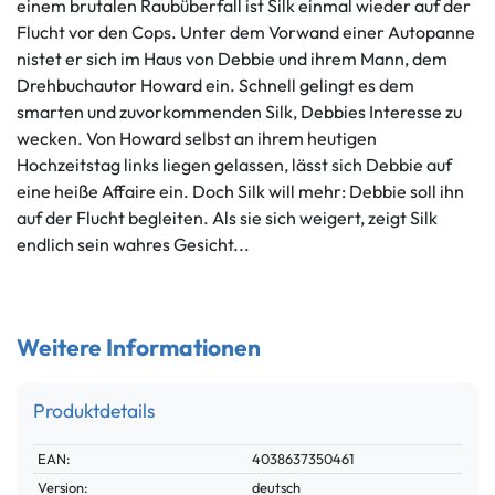
einem brutalen Raubüberfall ist Silk einmal wieder auf der
Flucht vor den Cops. Unter dem Vorwand einer Autopanne
nistet er sich im Haus von Debbie und ihrem Mann, dem
Drehbuchautor Howard ein. Schnell gelingt es dem
smarten und zuvorkommenden Silk, Debbies Interesse zu
wecken. Von Howard selbst an ihrem heutigen
Hochzeitstag links liegen gelassen, lässt sich Debbie auf
eine heiße Affaire ein. Doch Silk will mehr: Debbie soll ihn
auf der Flucht begleiten. Als sie sich weigert, zeigt Silk
endlich sein wahres Gesicht...
Weitere Informationen
Produktdetails
Technisches
Wert
EAN:
4038637350461
Merkmal
Version:
deutsch