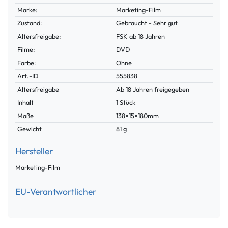
Marke:
Marketing-Film
Zustand:
Gebraucht - Sehr gut
Altersfreigabe:
FSK ab 18 Jahren
Filme:
DVD
Farbe:
Ohne
Technisches
Wert
Art.-ID
555838
Merkmal
Altersfreigabe
Ab 18 Jahren freigegeben
Inhalt
1 Stück
Maße
138×15×180mm
Gewicht
81 g
Hersteller
Marketing-Film
EU-Verantwortlicher