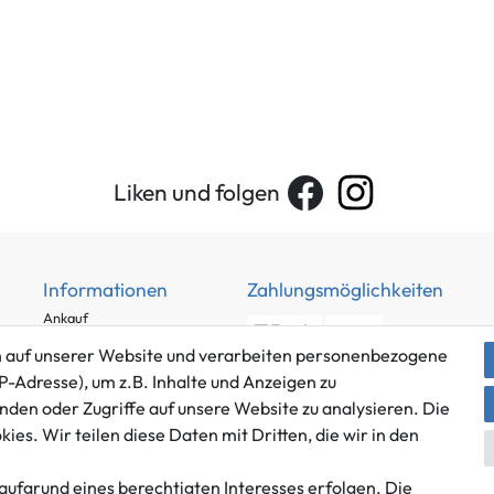
Liken und folgen
Informationen
Zahlungsmöglichkeiten
Ankauf
Über uns
 auf unserer Website und verarbeiten personenbezogene
Häufig gestellte Fragen
P-Adresse), um z.B. Inhalte und Anzeigen zu
Zahlung und Versand
nden oder Zugriffe auf unsere Website zu analysieren. Die
Mitglied im Händlerbund
es. Wir teilen diese Daten mit Dritten, die wir in den
Batterieentsorgung
aufgrund eines berechtigten Interesses erfolgen. Die