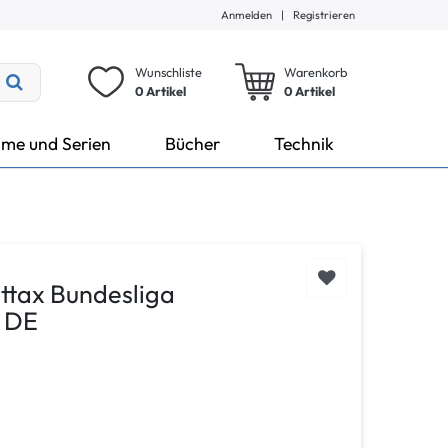
Anmelden
|
Registrieren
Wunschliste
Warenkorb
0 Artikel
0
Artikel
lme und Serien
Bücher
Technik
ttax Bundesliga
 DE