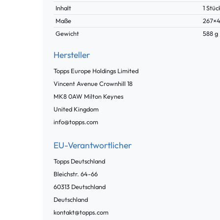
Inhalt
1 Stüc
Maße
267×
Gewicht
588 g
Hersteller
Topps Europe Holdings Limited
Vincent Avenue Crownhill
18
MK8 0AW
Milton Keynes
United Kingdom
info@topps.com
EU-Verantwortlicher
Topps Deutschland
Bleichstr.
64-66
60313
Deutschland
Deutschland
kontakt@topps.com