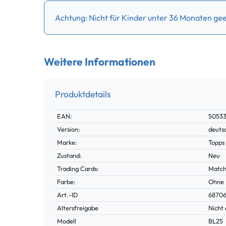
Achtung: Nicht für Kinder unter 36 Monaten gee
Weitere Informationen
Produktdetails
Technisches
Wert
EAN:
5053
Merkmal
Version:
deuts
Marke:
Topps
Zustand:
Neu
Trading Cards:
Match
Farbe:
Ohne
Technisches
Wert
Art.-ID
6870
Merkmal
Altersfreigabe
Nicht 
Modell
BL25