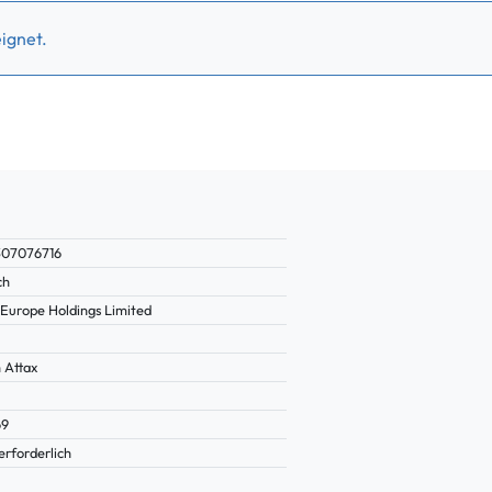
ignet.
307076716
ch
 Europe Holdings Limited
 Attax
69
erforderlich