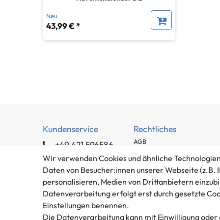
Neu
43,99 € *
Kundenservice
Rechtliches
AGB
+49 421 596586
Impressum
Mo. - Fr. 9 - 16 Uhr
Wir verwenden Cookies und ähnliche Technologien
Datenschutzerklärung
Daten von Besucher:innen unserer Webseite (z.B. I
info@gameworld.de
Barrierefreiheitserklärung
personalisieren, Medien von Drittanbietern einzubi
Kontaktformular
Datenverarbeitung erfolgt erst durch gesetzte Cooki
Widerrufs­recht
Einstellungen benennen.
Vertrag widerrufen
Die Datenverarbeitung kann mit Einwilligung oder 