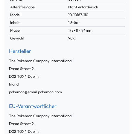
Merkmal
Altersfreigabe
Nicht erforderlich
Modell
10-10187-110
Inhalt
1 Stück
Maße
178×11×194mm
Gewicht
98 g
Hersteller
The Pokémon Company International
Dame Street
2
D02 T0X4
Dublin
Irland
pokemon@email.pokemon.com
EU-Verantwortlicher
The Pokémon Company International
Dame Street
2
D02 T0X4
Dublin