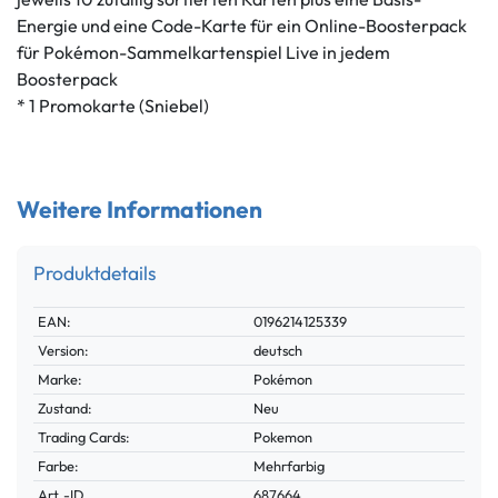
Energie und eine Code-Karte für ein Online-Boosterpack
für Pokémon-Sammelkartenspiel Live in jedem
Boosterpack
* 1 Promokarte (Sniebel)
Weitere Informationen
Produktdetails
Technisches
Wert
EAN:
0196214125339
Merkmal
Version:
deutsch
Marke:
Pokémon
Zustand:
Neu
Trading Cards:
Pokemon
Farbe:
Mehrfarbig
Technisches
Wert
Art.-ID
687664