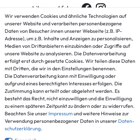
Liken und folgen
Wir verwenden Cookies und ähnliche Technologien auf
unserer Website und verarbeiten personenbezogene
Daten von Besucher:innen unserer Webseite (z.B. IP-
Kundenservice
Rechtliches
Adresse), um z.B. Inhalte und Anzeigen zu personalisieren,
AGB
+49 421 596586
Medien von Drittanbietern einzubinden oder Zugriffe auf
Impressum
unsere Website zu analysieren. Die Datenverarbeitung
Mo. - Fr. 9 - 16 Uhr
Datenschutzerklärung
erfolgt erst durch gesetzte Cookies. Wir teilen diese Daten
info@gameworld.de
mit Dritten, die wir in den Einstellungen benennen.
Barrierefreiheitserklärung
Kontaktformular
Die Datenverarbeitung kann mit Einwilligung oder
Widerrufs­recht
aufgrund eines berechtigten Interesses erfolgen. Die
Vertrag widerrufen
Zustimmung kann erteilt oder abgelehnt werden. Es
Informationen
Zahlungsmöglichkeiten
besteht das Recht, nicht einzuwilligen und die Einwilligung
zu einem späteren Zeitpunkt zu ändern oder zu widerrufen.
Ankauf
Beachten Sie unser
Impressum
und weitere Hinweise zur
Über uns
Verwendung personenbezogener Daten in unserer
Daten­
Häufig gestellte Fragen
schutz­erklärung
.
Zahlung und Versand
Mitglied im Händlerbund
Batterieentsorgung