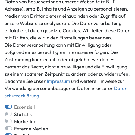
Daten von Besucher:innen unserer Webseite (z.B. IP-
AGB
+49 421 596586
Adresse), um z.B. Inhalte und Anzeigen zu personalisieren,
Impressum
Medien von Drittanbietern einzubinden oder Zugriffe auf
Mo. - Fr. 9 - 16 Uhr
Datenschutzerklärung
unsere Website zu analysieren. Die Datenverarbeitung
info@gameworld.de
erfolgt erst durch gesetzte Cookies. Wir teilen diese Daten
Barrierefreiheitserklärung
Kontaktformular
mit Dritten, die wir in den Einstellungen benennen.
Widerrufs­recht
Die Datenverarbeitung kann mit Einwilligung oder
Vertrag widerrufen
aufgrund eines berechtigten Interesses erfolgen. Die
Informationen
Zahlungsmöglichkeiten
Zustimmung kann erteilt oder abgelehnt werden. Es
Ankauf
besteht das Recht, nicht einzuwilligen und die Einwilligung
zu einem späteren Zeitpunkt zu ändern oder zu widerrufen.
Über uns
Beachten Sie unser
Impressum
und weitere Hinweise zur
Häufig gestellte Fragen
Verwendung personenbezogener Daten in unserer
Daten­
Zahlung und Versand
Mitglied im Händlerbund
schutz­erklärung
.
Batterieentsorgung
Essenziell
Statistik
Marketing
Externe Medien
Versand innerhalb Deutschlands.