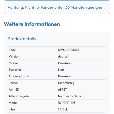
Achtung: Nicht für Kinder unter 36 Monaten geeignet.
Weitere Informationen
Produktdetails
Technisches
Wert
EAN:
0196214126381
Merkmal
Version:
deutsch
Marke:
Pokémon
Zustand:
Neu
Trading Cards:
Pokemon
Farbe:
Mehrfarbig
Technisches
Wert
Art.-ID
687511
Merkmal
Altersfreigabe
Nicht erforderlich
Modell
10-10191-103
Inhalt
1 Stück