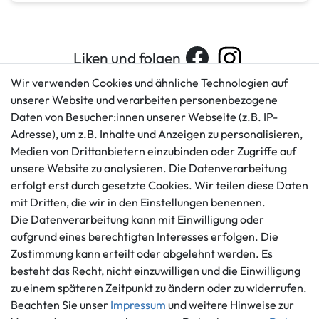
Liken und folgen
Wir verwenden Cookies und ähnliche Technologien auf
unserer Website und verarbeiten personenbezogene
Daten von Besucher:innen unserer Webseite (z.B. IP-
Kundenservice
Rechtliches
Adresse), um z.B. Inhalte und Anzeigen zu personalisieren,
AGB
+49 421 596586
Medien von Drittanbietern einzubinden oder Zugriffe auf
Impressum
Mo. - Fr. 9 - 16 Uhr
unsere Website zu analysieren. Die Datenverarbeitung
Datenschutzerklärung
erfolgt erst durch gesetzte Cookies. Wir teilen diese Daten
info@gameworld.de
Barrierefreiheitserklärung
mit Dritten, die wir in den Einstellungen benennen.
Kontaktformular
Widerrufs­recht
Die Datenverarbeitung kann mit Einwilligung oder
Vertrag widerrufen
aufgrund eines berechtigten Interesses erfolgen. Die
Zustimmung kann erteilt oder abgelehnt werden. Es
Informationen
Zahlungsmöglichkeiten
besteht das Recht, nicht einzuwilligen und die Einwilligung
Ankauf
zu einem späteren Zeitpunkt zu ändern oder zu widerrufen.
Über uns
Beachten Sie unser
Impressum
und weitere Hinweise zur
Häufig gestellte Fragen