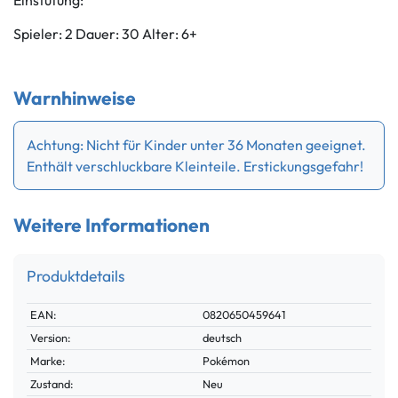
Einstufung:
Spieler: 2 Dauer: 30 Alter: 6+
Warnhinweise
Achtung: Nicht für Kinder unter 36 Monaten geeignet.
Enthält verschluckbare Kleinteile. Erstickungsgefahr!
Weitere Informationen
Produktdetails
Technisches
Wert
EAN:
0820650459641
Merkmal
Version:
deutsch
Marke:
Pokémon
Zustand:
Neu