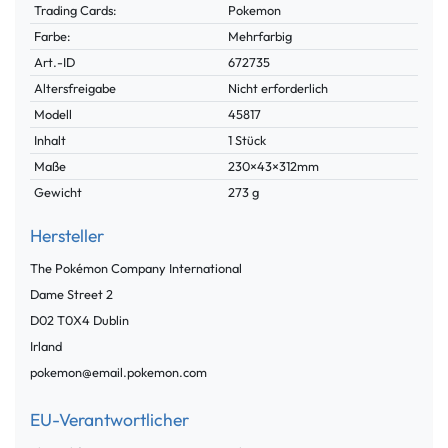
Trading Cards:
Pokemon
Farbe:
Mehrfarbig
Technisches
Wert
Art.-ID
672735
Merkmal
Altersfreigabe
Nicht erforderlich
Modell
45817
Inhalt
1 Stück
Maße
230×43×312mm
Gewicht
273 g
Hersteller
The Pokémon Company International
Dame Street
2
D02 T0X4
Dublin
Irland
pokemon@email.pokemon.com
EU-Verantwortlicher