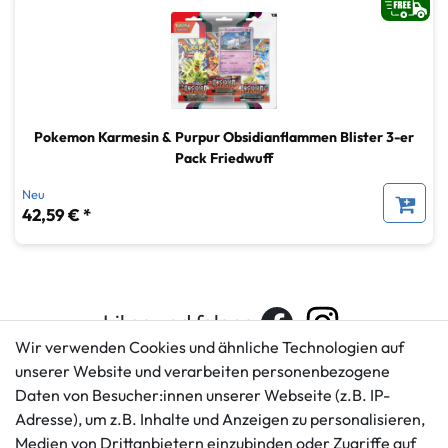
Pokemon Karmesin & Purpur Obsidianflammen Blister 3-er
Pack Friedwuff
Neu
42,59 € *
Liken und folgen
Wir verwenden Cookies und ähnliche Technologien auf
unserer Website und verarbeiten personenbezogene
Daten von Besucher:innen unserer Webseite (z.B. IP-
Kundenservice
Rechtliches
Adresse), um z.B. Inhalte und Anzeigen zu personalisieren,
AGB
+49 421 596586
Medien von Drittanbietern einzubinden oder Zugriffe auf