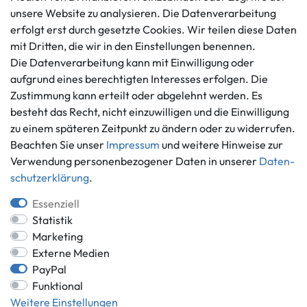
Impressum
unsere Website zu analysieren. Die Datenverarbeitung
Mo. - Fr. 9 - 16 Uhr
Datenschutzerklärung
erfolgt erst durch gesetzte Cookies. Wir teilen diese Daten
info@gameworld.de
mit Dritten, die wir in den Einstellungen benennen.
Barrierefreiheitserklärung
Kontaktformular
Die Datenverarbeitung kann mit Einwilligung oder
Widerrufs­recht
aufgrund eines berechtigten Interesses erfolgen. Die
Vertrag widerrufen
Zustimmung kann erteilt oder abgelehnt werden. Es
Informationen
Zahlungsmöglichkeiten
besteht das Recht, nicht einzuwilligen und die Einwilligung
zu einem späteren Zeitpunkt zu ändern oder zu widerrufen.
Ankauf
Beachten Sie unser
Impressum
und weitere Hinweise zur
Über uns
Verwendung personenbezogener Daten in unserer
Daten­
Häufig gestellte Fragen
schutz­erklärung
.
Zahlung und Versand
Mitglied im Händlerbund
Batterieentsorgung
Essenziell
Statistik
Marketing
Externe Medien
PayPal
Versand innerhalb Deutschlands.
Funktional
*Alle Preise inkl. gesetzlicher MwSt.,
zzgl. Versandkosten
.
Weitere Einstellungen