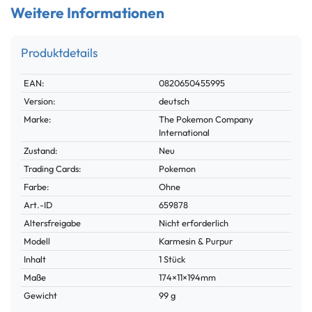
Weitere Informationen
Produktdetails
Technisches
Wert
EAN:
0820650455995
Merkmal
Version:
deutsch
Marke:
The Pokemon Company
International
Zustand:
Neu
Trading Cards:
Pokemon
Farbe:
Ohne
Technisches
Wert
Art.-ID
659878
Merkmal
Altersfreigabe
Nicht erforderlich
Modell
Karmesin & Purpur
Inhalt
1 Stück
Maße
174×11×194mm
Gewicht
99 g