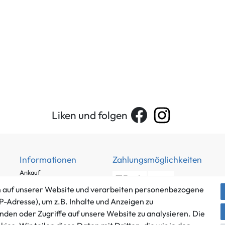
Liken und folgen
Informationen
Zahlungsmöglichkeiten
Ankauf
Über uns
 auf unserer Website und verarbeiten personenbezogene
Häufig gestellte Fragen
P-Adresse), um z.B. Inhalte und Anzeigen zu
Zahlung und Versand
nden oder Zugriffe auf unsere Website zu analysieren. Die
Mitglied im Händlerbund
Batterieentsorgung