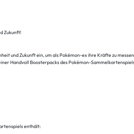
d Zukunft!
it und Zukunft ein, um als Pokémon-ex ihre Kräfte zu messen! 
n einer Handvoll Boosterpacks des Pokémon-Sammelkartenspiels 
tenspiels enthält: