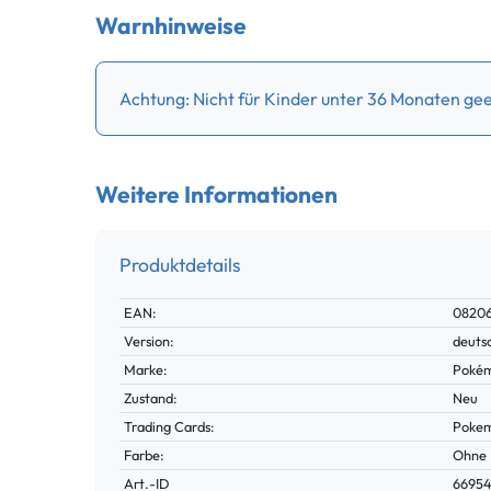
Warnhinweise
Achtung: Nicht für Kinder unter 36 Monaten geei
Weitere Informationen
Produktdetails
Technisches
Wert
EAN:
0820
Merkmal
Version:
deuts
Marke:
Poké
Zustand:
Neu
Trading Cards:
Poke
Farbe:
Ohne
Technisches
Wert
Art.-ID
6695