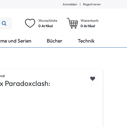
Anmelden
|
Registrieren
Wunschliste
Warenkorb
0 Artikel
0
Artikel
lme und Serien
Bücher
Technik
nal
x Paradoxclash: