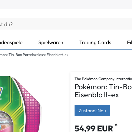
ideospiele
Spielwaren
Trading Cards
Fi
on: Tin-Box Paradoxclash: Eisenblatt-ex
The Pokémon Company Internatio
Pokémon: Tin-Bo
Eisenblatt-ex
Zustand: Neu
*
54,99 EUR