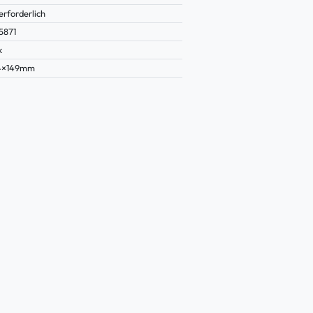
erforderlich
5871
k
74×149mm