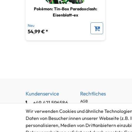
Pokémon: Tin-Box Paradoxclash:
Eisenblatt-ex
Neu
54,99 € *
Kundenservice
Rechtliches
AGB
+49 421 596586
Impressum
Mo. - Fr. 9 - 16 Uhr
Wir verwenden Cookies und ähnliche Technologien
Datenschutzerklärung
Daten von Besucher:innen unserer Webseite (z.B. I
info@gameworld.de
Barrierefreiheitserklärung
personalisieren, Medien von Drittanbietern einzubi
Kontaktformular
Widerrufs­recht