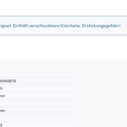
gnet. Enthält verschluckbare Kleinteile. Erstickungsgefahr!
650458712
ch
mon
mon
45