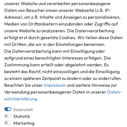
unserer Website und verarbeiten personenbezogene
Kundenservice
Rechtliches
Daten von Besucher:innen unserer Webseite (z.B. IP-
AGB
+49 421 596586
Adresse), um z.B. Inhalte und Anzeigen zu personalisieren,
Impressum
Medien von Drittanbietern einzubinden oder Zugriffe auf
Mo. - Fr. 9 - 16 Uhr
Datenschutzerklärung
unsere Website zu analysieren. Die Datenverarbeitung
info@gameworld.de
erfolgt erst durch gesetzte Cookies. Wir teilen diese Daten
Barrierefreiheitserklärung
Kontaktformular
mit Dritten, die wir in den Einstellungen benennen.
Widerrufs­recht
Die Datenverarbeitung kann mit Einwilligung oder
Vertrag widerrufen
aufgrund eines berechtigten Interesses erfolgen. Die
Informationen
Zahlungsmöglichkeiten
Zustimmung kann erteilt oder abgelehnt werden. Es
besteht das Recht, nicht einzuwilligen und die Einwilligung
Ankauf
zu einem späteren Zeitpunkt zu ändern oder zu widerrufen.
Über uns
Beachten Sie unser
Impressum
und weitere Hinweise zur
Häufig gestellte Fragen
Verwendung personenbezogener Daten in unserer
Daten­
Zahlung und Versand
Mitglied im Händlerbund
schutz­erklärung
.
Batterieentsorgung
Essenziell
Statistik
Marketing