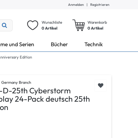
Anmelden
|
Registrieren
Wunschliste
Warenkorb
0 Artikel
0
Artikel
lme und Serien
Bücher
Technik
nniversary Edition
V. Germany Branch
r-D-25th Cyberstorm
play 24-Pack deutsch 25th
ion