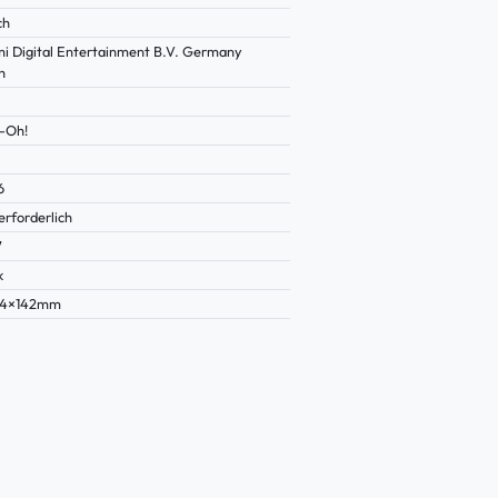
ch
i Digital Entertainment B.V. Germany
h
-Oh!
6
erforderlich
7
k
44×142mm