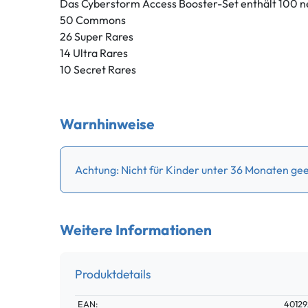
Das Cyberstorm Access Booster-Set enthält 100 n
50 Commons
26 Super Rares
14 Ultra Rares
10 Secret Rares
Warnhinweise
Achtung: Nicht für Kinder unter 36 Monaten geei
Weitere Informationen
Produktdetails
Technisches
Wert
EAN:
40129