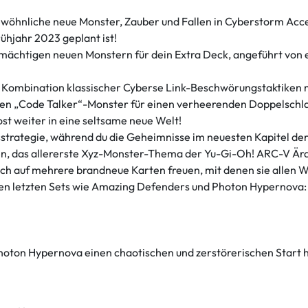
ewöhnliche neue Monster, Zauber und Fallen in Cyberstorm Acc
hjahr 2023 geplant ist!
mächtigen neuen Monstern für dein Extra Deck, angeführt von 
Kombination klassischer Cyberse Link-Beschwörungstaktiken mit
en „Code Talker“-Monster für einen verheerenden Doppelschl
ost weiter in eine seltsame neue Welt!
rategie, während du die Geheimnisse im neuesten Kapitel der 
nden, das allererste Xyz-Monster-Thema der Yu-Gi-Oh! ARC-V Ä
ch auf mehrere brandneue Karten freuen, mit denen sie allen W
den letzten Sets wie Amazing Defenders und Photon Hypernova:
hoton Hypernova einen chaotischen und zerstörerischen Start hi