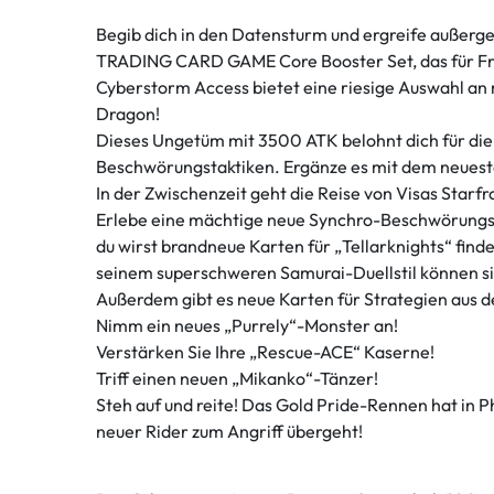
Begib dich in den Datensturm und ergreife außerg
TRADING CARD GAME Core Booster Set, das für Frü
Cyberstorm Access bietet eine riesige Auswahl an 
Dragon!
Dieses Ungetüm mit 3500 ATK belohnt dich für die 
Beschwörungstaktiken. Ergänze es mit dem neuest
In der Zwischenzeit geht die Reise von Visas Starfr
Erlebe eine mächtige neue Synchro-Beschwörungsst
du wirst brandneue Karten für „Tellarknights“ fi
seinem superschweren Samurai-Duellstil können si
Außerdem gibt es neue Karten für Strategien aus 
Nimm ein neues „Purrely“-Monster an!
Verstärken Sie Ihre „Rescue-ACE“ Kaserne!
Triff einen neuen „Mikanko“-Tänzer!
Steh auf und reite! Das Gold Pride-Rennen hat in P
neuer Rider zum Angriff übergeht!