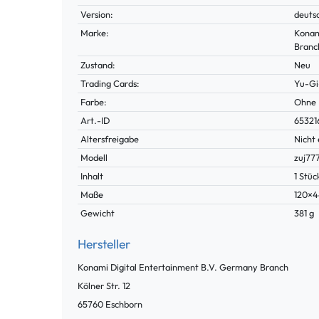
Merkmal
Version:
deuts
Marke:
Konam
Branc
Zustand:
Neu
Trading Cards:
Yu-Gi
Farbe:
Ohne
Technisches
Wert
Art.-ID
65321
Merkmal
Altersfreigabe
Nicht 
Modell
zuj77
Inhalt
1 Stüc
Maße
120×
Gewicht
381 g
Hersteller
Konami Digital Entertainment B.V. Germany Branch
Kölner Str.
12
65760
Eschborn