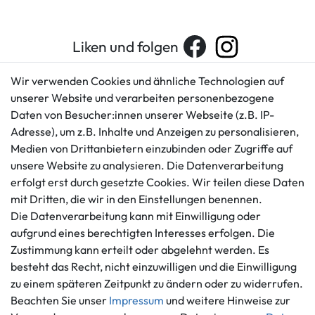
Liken und folgen
Wir verwenden Cookies und ähnliche Technologien auf
unserer Website und verarbeiten personenbezogene
Kundenservice
Rechtliches
Daten von Besucher:innen unserer Webseite (z.B. IP-
AGB
+49 421 596586
Adresse), um z.B. Inhalte und Anzeigen zu personalisieren,
Impressum
Medien von Drittanbietern einzubinden oder Zugriffe auf
Mo. - Fr. 9 - 16 Uhr
Datenschutzerklärung
unsere Website zu analysieren. Die Datenverarbeitung
info@gameworld.de
erfolgt erst durch gesetzte Cookies. Wir teilen diese Daten
Barrierefreiheitserklärung
Kontaktformular
mit Dritten, die wir in den Einstellungen benennen.
Widerrufs­recht
Die Datenverarbeitung kann mit Einwilligung oder
Vertrag widerrufen
aufgrund eines berechtigten Interesses erfolgen. Die
Informationen
Zahlungsmöglichkeiten
Zustimmung kann erteilt oder abgelehnt werden. Es
besteht das Recht, nicht einzuwilligen und die Einwilligung
Ankauf
zu einem späteren Zeitpunkt zu ändern oder zu widerrufen.
Über uns
Beachten Sie unser
Impressum
und weitere Hinweise zur
Häufig gestellte Fragen