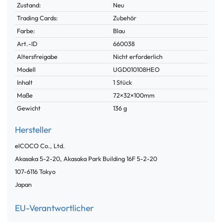
Zustand:
Neu
Trading Cards:
Zubehör
Farbe:
Blau
Technisches
Wert
Art.-ID
660038
Merkmal
Altersfreigabe
Nicht erforderlich
Modell
UGD010108HEO
Inhalt
1 Stück
Maße
72×32×100mm
Gewicht
136 g
Hersteller
elCOCO Co., Ltd.
Akasaka 5-2-20, Akasaka Park Building 16F
5-2-20
107-6116
Tokyo
Japan
EU-Verantwortlicher