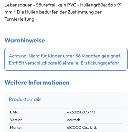
Lebensdauer - Säurefrei, kein PVC - Hüllengröße: 66 x 91
mm * Die Hüllen bedürfen der Zustimmung der
Turnierleitung
Warnhinweise
Achtung: Nicht für Kinder unter 36 Monaten geeignet.
Enthält verschluckbare Kleinteile. Erstickungsgefahr!
Weitere Informationen
Produktdetails
Technisches
Wert
EAN:
4260250073773
Merkmal
Version:
deutsch
Marke:
elCOCO Co., Ltd.