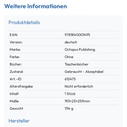
Weitere Informationen
Produktdetails
Technisches
Wert
EAN:
9781840001495
Merkmal
Version:
deutsch
Marke:
Octopus Publishing
Farbe:
Ohne
Bücher:
Taschenbücher
Zustand:
Gebraucht - Akzeptabel
Technisches
Wert
Art.-ID
612475
Merkmal
Altersfreigabe
Nicht erforderlich
Inhalt
1 Stück
Maße
193×23×259mm
Gewicht
1114 g
Hersteller