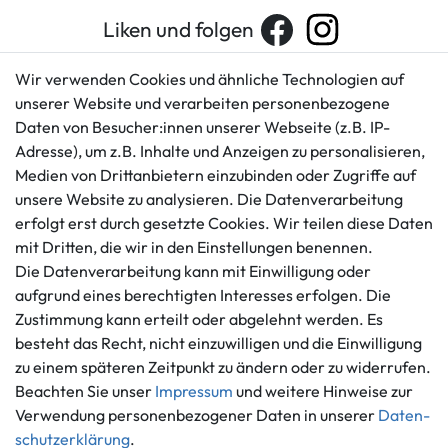
Liken und folgen
Wir verwenden Cookies und ähnliche Technologien auf
unserer Website und verarbeiten personenbezogene
Kundenservice
Rechtliches
Daten von Besucher:innen unserer Webseite (z.B. IP-
AGB
+49 421 596586
Adresse), um z.B. Inhalte und Anzeigen zu personalisieren,
Impressum
Medien von Drittanbietern einzubinden oder Zugriffe auf
Mo. - Fr. 9 - 16 Uhr
Datenschutzerklärung
unsere Website zu analysieren. Die Datenverarbeitung
info@gameworld.de
erfolgt erst durch gesetzte Cookies. Wir teilen diese Daten
Barrierefreiheitserklärung
Kontaktformular
mit Dritten, die wir in den Einstellungen benennen.
Widerrufs­recht
Die Datenverarbeitung kann mit Einwilligung oder
Vertrag widerrufen
aufgrund eines berechtigten Interesses erfolgen. Die
Informationen
Zahlungsmöglichkeiten
Zustimmung kann erteilt oder abgelehnt werden. Es
Ankauf
besteht das Recht, nicht einzuwilligen und die Einwilligung
zu einem späteren Zeitpunkt zu ändern oder zu widerrufen.
Über uns
Beachten Sie unser
Impressum
und weitere Hinweise zur
Häufig gestellte Fragen
Verwendung personenbezogener Daten in unserer
Daten­
Zahlung und Versand
Mitglied im Händlerbund
schutz­erklärung
.
Batterieentsorgung