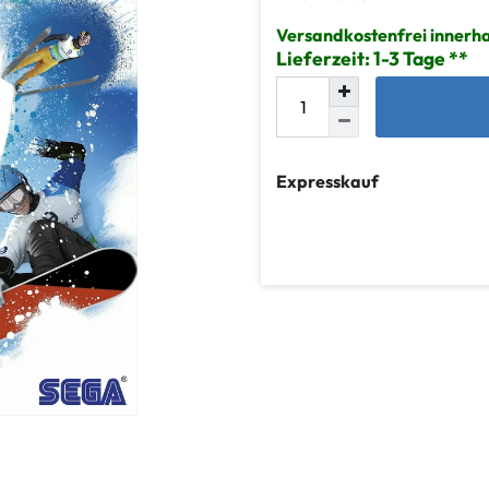
Versandkostenfrei innerh
Lieferzeit: 1-3 Tage
Expresskauf