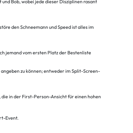
und Bob, wobei jede dieser Disziplinen rasant
rstöre den Schneemann und Speed ist alles im
ich jemand vom ersten Platz der Bestenliste
ig angeben zu können; entweder im Split-Screen-
 die in der First-Person-Ansicht für einen hohen
rt-Event.