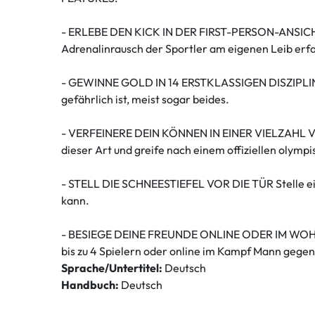
- ERLEBE DEN KICK IN DER FIRST-PERSON-ANSICHT 
Adrenalinrausch der Sportler am eigenen Leib erfa
- GEWINNE GOLD IN 14 ERSTKLASSIGEN DISZIPLINEN 
gefährlich ist, meist sogar beides.
- VERFEINERE DEIN KÖNNEN IN EINER VIELZAHL V
dieser Art und greife nach einem offiziellen olympi
- STELL DIE SCHNEESTIEFEL VOR DIE TÜR Stelle ein
kann.
- BESIEGE DEINE FREUNDE ONLINE ODER IM WOHNZIM
bis zu 4 Spielern oder online im Kampf Mann gege
Sprache/Untertitel:
Deutsch
Handbuch:
Deutsch