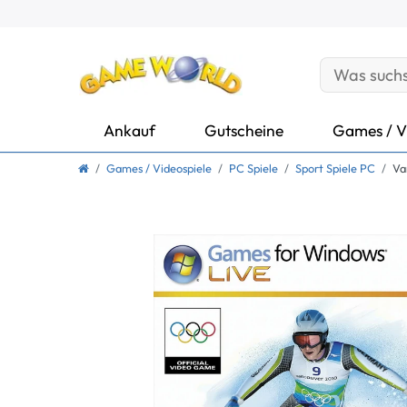
Ankauf
Gutscheine
Games / V
Games / Videospiele
PC Spiele
Sport Spiele PC
Va