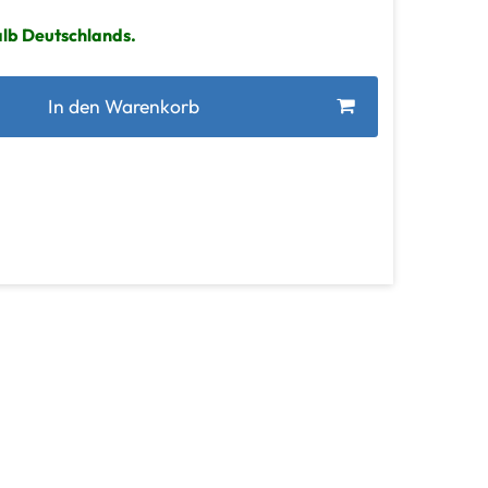
alb Deutschlands.
In den Warenkorb