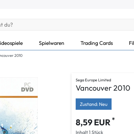
ideospiele
Spielwaren
Trading Cards
Fi
ncouver 2010
Sega Europe Limited
Vancouver 2010
Zustand: Neu
*
8,59 EUR
Inhalt
1
Stück