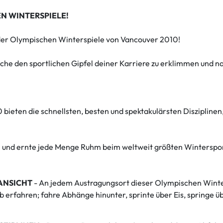
EN WINTERSPIELE!
 der Olympischen Winterspiele von Vancouver 2010!
che den sportlichen Gipfel deiner Karriere zu erklimmen und na
ieten die schnellsten, besten und spektakulärsten Disziplinen,
n und ernte jede Menge Ruhm beim weltweit größten Winterspo
-ANSICHT
- An jedem Austragungsort dieser Olympischen Winte
 erfahren; fahre Abhänge hinunter, sprinte über Eis, springe 