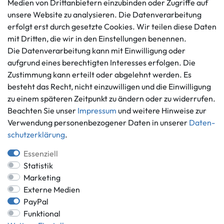
Medien von Drittanbietern einzubinden oder Zugriffe auf
Mo. - Fr. 9 - 16 Uhr
Datenschutzerklärung
unsere Website zu analysieren. Die Datenverarbeitung
info@gameworld.de
erfolgt erst durch gesetzte Cookies. Wir teilen diese Daten
Barrierefreiheitserklärung
Kontaktformular
mit Dritten, die wir in den Einstellungen benennen.
Widerrufs­recht
Die Datenverarbeitung kann mit Einwilligung oder
Vertrag widerrufen
aufgrund eines berechtigten Interesses erfolgen. Die
Informationen
Zahlungsmöglichkeiten
Zustimmung kann erteilt oder abgelehnt werden. Es
besteht das Recht, nicht einzuwilligen und die Einwilligung
Ankauf
zu einem späteren Zeitpunkt zu ändern oder zu widerrufen.
Über uns
Beachten Sie unser
Impressum
und weitere Hinweise zur
Häufig gestellte Fragen
Verwendung personenbezogener Daten in unserer
Daten­
Zahlung und Versand
Mitglied im Händlerbund
schutz­erklärung
.
Batterieentsorgung
Essenziell
Statistik
Marketing
Externe Medien
Versand innerhalb Deutschlands.
PayPal
*Alle Preise inkl. gesetzlicher MwSt.,
zzgl. Versandkosten
.
Funktional
** gilt für Lieferungen innerhalb Deutschlands, Lieferzeiten für andere