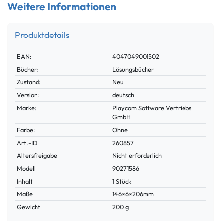
Weitere Informationen
Produktdetails
Technisches
Wert
EAN:
4047049001502
Merkmal
Bücher:
Lösungsbücher
Zustand:
Neu
Version:
deutsch
Marke:
Playcom Software Vertriebs
GmbH
Farbe:
Ohne
Technisches
Wert
Art.-ID
260857
Merkmal
Altersfreigabe
Nicht erforderlich
Modell
90271586
Inhalt
1 Stück
Maße
146×6×206mm
Gewicht
200 g