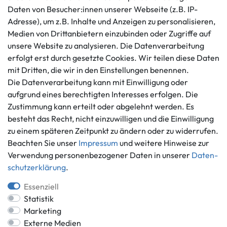
Kundenservice
Rechtliches
Daten von Besucher:innen unserer Webseite (z.B. IP-
AGB
+49 421 596586
Adresse), um z.B. Inhalte und Anzeigen zu personalisieren,
Impressum
Medien von Drittanbietern einzubinden oder Zugriffe auf
Mo. - Fr. 9 - 16 Uhr
Datenschutzerklärung
unsere Website zu analysieren. Die Datenverarbeitung
info@gameworld.de
Barrierefreiheitserklärung
erfolgt erst durch gesetzte Cookies. Wir teilen diese Daten
Kontaktformular
mit Dritten, die wir in den Einstellungen benennen.
Widerrufs­recht
Die Datenverarbeitung kann mit Einwilligung oder
Vertrag widerrufen
aufgrund eines berechtigten Interesses erfolgen. Die
Informationen
Zahlungsmöglichkeiten
Zustimmung kann erteilt oder abgelehnt werden. Es
Ankauf
besteht das Recht, nicht einzuwilligen und die Einwilligung
zu einem späteren Zeitpunkt zu ändern oder zu widerrufen.
Über uns
Beachten Sie unser
Impressum
und weitere Hinweise zur
Häufig gestellte Fragen
Verwendung personenbezogener Daten in unserer
Daten­
Zahlung und Versand
Mitglied im Händlerbund
schutz­erklärung
.
Batterieentsorgung
Essenziell
Statistik
Marketing
Externe Medien
Versand innerhalb Deutschlands.