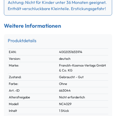
Achtung: Nicht für Kinder unter 36 Monaten geeignet.
Enthält verschluckbare Kleinteile. Erstickungsgefahr!
Weitere Informationen
Produktdetails
Technisches
Wert
EAN:
4002051655914
Merkmal
Version:
deutsch
Marke:
Franckh-Kosmos-Verlags GmbH
& Co. KG
Zustand:
Gebraucht - Gut
Farbe:
Ohne
Technisches
Wert
Art.-ID
663044
Merkmal
Altersfreigabe
Nicht erforderlich
Modell
NC4029
Inhalt
1 Stück