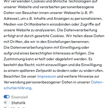
Wir verwenden Cookies und ähnliche Technologien auf
unserer Website und verarbeiten personenbezogene
Kundenservice
Rechtliches
Daten von Besucher:innen unserer Webseite (z.B. IP-
AGB
+49 421 596586
Adresse), um z.B. Inhalte und Anzeigen zu personalisieren,
Impressum
Medien von Drittanbietern einzubinden oder Zugriffe auf
Mo. - Fr. 9 - 16 Uhr
Datenschutzerklärung
unsere Website zu analysieren. Die Datenverarbeitung
info@gameworld.de
erfolgt erst durch gesetzte Cookies. Wir teilen diese Daten
Barrierefreiheitserklärung
Kontaktformular
mit Dritten, die wir in den Einstellungen benennen.
Widerrufs­recht
Die Datenverarbeitung kann mit Einwilligung oder
Vertrag widerrufen
aufgrund eines berechtigten Interesses erfolgen. Die
Informationen
Zahlungsmöglichkeiten
Zustimmung kann erteilt oder abgelehnt werden. Es
besteht das Recht, nicht einzuwilligen und die Einwilligung
Ankauf
zu einem späteren Zeitpunkt zu ändern oder zu widerrufen.
Über uns
Beachten Sie unser
Impressum
und weitere Hinweise zur
Häufig gestellte Fragen
Verwendung personenbezogener Daten in unserer
Daten­
Zahlung und Versand
Mitglied im Händlerbund
schutz­erklärung
.
Batterieentsorgung
Essenziell
Statistik