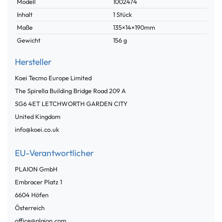
Modell
1002474
Inhalt
1 Stück
Maße
135×14×190mm
Gewicht
156 g
Hersteller
Koei Tecmo Europe Limited
The Spirella Building Bridge Road
209 A
SG6 4ET
LETCHWORTH GARDEN CITY
United Kingdom
info@koei.co.uk
EU-Verantwortlicher
PLAION GmbH
Embracer Platz
1
6604
Höfen
Österreich
office@plaion.com