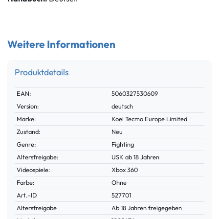
Weitere Informationen
Produktdetails
Technisches
Wert
EAN:
5060327530609
Merkmal
Version:
deutsch
Marke:
Koei Tecmo Europe Limited
Zustand:
Neu
Genre:
Fighting
Altersfreigabe:
USK ab 18 Jahren
Videospiele:
Xbox 360
Farbe:
Ohne
Technisches
Wert
Art.-ID
527701
Merkmal
Altersfreigabe
Ab 18 Jahren freigegeben