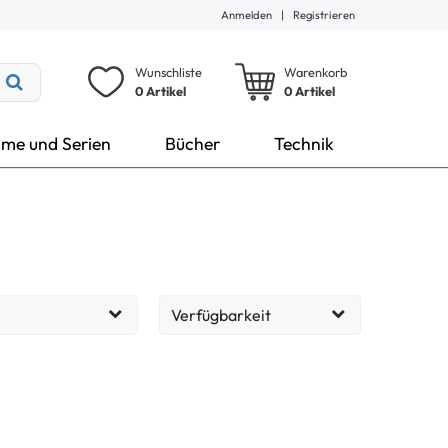
Anmelden
|
Registrieren
Wunschliste
Warenkorb
0 Artikel
0
Artikel
lme und Serien
Bücher
Technik
Verfügbarkeit
Lieferzeit: 1-3 Tage
43
EUR
Übernehmen