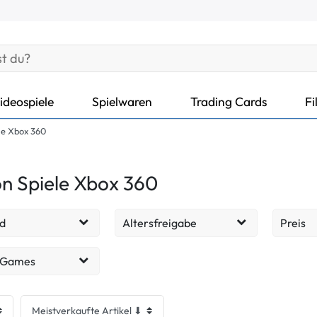
ideospiele
Spielwaren
Trading Cards
Fi
le Xbox 360
on Spiele Xbox 360
d
Altersfreigabe
Preis
ohne
43
1
EUR
 Games
Altersbeschränkung
spiele
43
ab 12 Jahren
8