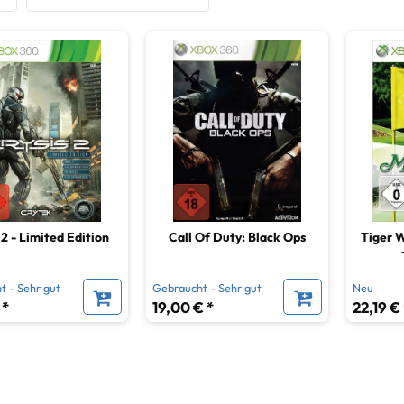
ures
44
ab 12 Jahren
30
cht - Akzeptabel
41
 Runs
2
ab 16 Jahren
54
piele
3
ab 18 Jahren
158
iele
6
spiele
14
er
51
 2 - Limited Edition
Call Of Duty: Black Ops
Tiger W
tionen
12
t - Sehr gut
Gebraucht - Sehr gut
Neu
esammlungen
8
 *
19,00 € *
22,19 € 
piele
40
giespiele
2