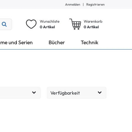
Anmelden
|
Registrieren
Wunschliste
Warenkorb
0 Artikel
0
Artikel
lme und Serien
Bücher
Technik
Verfügbarkeit
Lieferzeit: 1-3 Tage
301
EUR
Übernehmen