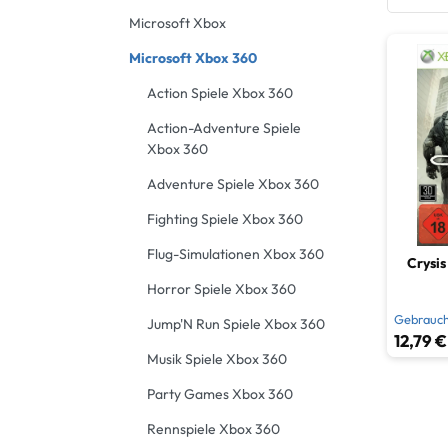
Advent
Microsoft Xbox
Gebrau
Jump &
Microsoft Xbox 360
Action Spiele Xbox 360
Musiks
Action-Adventure Spiele
Rennsp
Xbox 360
Adventure Spiele Xbox 360
Rollen
Fighting Spiele Xbox 360
Shoot
Flug-Simulationen Xbox 360
Crysis
Simula
Horror Spiele Xbox 360
Gebrauch
Spiel
Jump'N Run Spiele Xbox 360
12,79 €
Musik Spiele Xbox 360
Sports
Party Games Xbox 360
Strate
Rennspiele Xbox 360