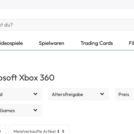
ideospiele
Spielwaren
Trading Cards
Fi
osoft Xbox 360
d
Altersfreigabe
Preis
ohne
140
54
EUR
 Games
Altersbeschränkung
cht - Sehr gut
87
spiele
143
ab 6 Jahren
8
cht - Gut
36