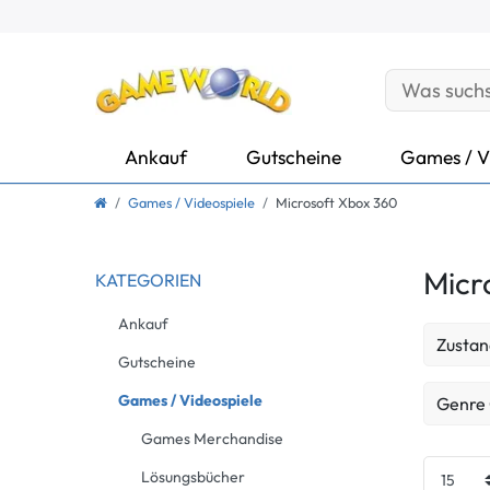
Ankauf
Gutscheine
Games / V
Games / Videospiele
Microsoft Xbox 360
Micr
KATEGORIEN
Ankauf
Zustan
Gutscheine
Neu
Games / Videospiele
Genre
Games Merchandise
Gebrau
Action
Lösungsbücher
Gebrau