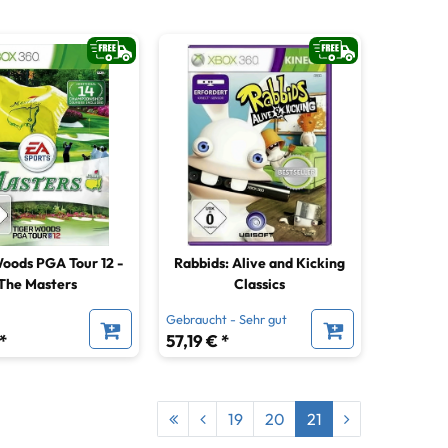
oods PGA Tour 12 -
Rabbids: Alive and Kicking
The Masters
Classics
Gebraucht - Sehr gut
*
57,19 € *
19
20
21