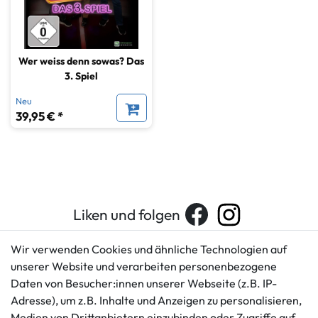
Wer weiss denn sowas? Das
3. Spiel
Neu
39,95 € *
Liken und folgen
Wir verwenden Cookies und ähnliche Technologien auf
unserer Website und verarbeiten personenbezogene
Kundenservice
Rechtliches
Daten von Besucher:innen unserer Webseite (z.B. IP-
AGB
+49 421 596586
Adresse), um z.B. Inhalte und Anzeigen zu personalisieren,
Impressum
Medien von Drittanbietern einzubinden oder Zugriffe auf
Mo. - Fr. 9 - 16 Uhr