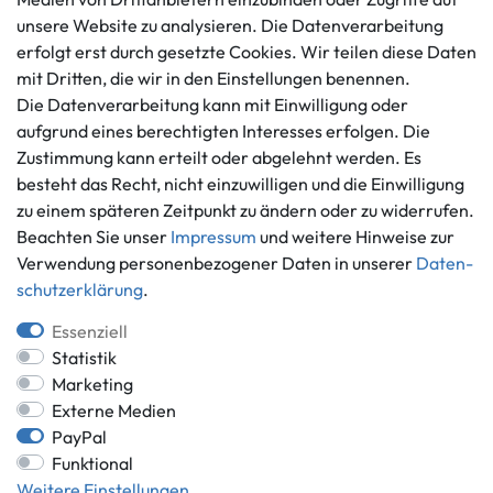
Datenschutzerklärung
unsere Website zu analysieren. Die Datenverarbeitung
info@gameworld.de
erfolgt erst durch gesetzte Cookies. Wir teilen diese Daten
Barrierefreiheitserklärung
Kontaktformular
mit Dritten, die wir in den Einstellungen benennen.
Widerrufs­recht
Die Datenverarbeitung kann mit Einwilligung oder
Vertrag widerrufen
aufgrund eines berechtigten Interesses erfolgen. Die
Informationen
Zahlungsmöglichkeiten
Zustimmung kann erteilt oder abgelehnt werden. Es
besteht das Recht, nicht einzuwilligen und die Einwilligung
Ankauf
zu einem späteren Zeitpunkt zu ändern oder zu widerrufen.
Über uns
Beachten Sie unser
Impressum
und weitere Hinweise zur
Häufig gestellte Fragen
Verwendung personenbezogener Daten in unserer
Daten­
Zahlung und Versand
Mitglied im Händlerbund
schutz­erklärung
.
Batterieentsorgung
Essenziell
Statistik
Marketing
Externe Medien
Versand innerhalb Deutschlands.
PayPal
*Alle Preise inkl. gesetzlicher MwSt.,
zzgl. Versandkosten
.
Funktional
** gilt für Lieferungen innerhalb Deutschlands, Lieferzeiten für andere
Weitere Einstellungen