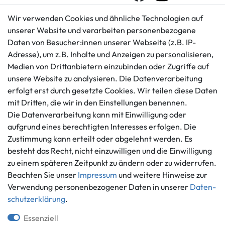
Wir verwenden Cookies und ähnliche Technologien auf
unserer Website und verarbeiten personenbezogene
Kundenservice
Rechtliches
Daten von Besucher:innen unserer Webseite (z.B. IP-
AGB
+49 421 596586
Adresse), um z.B. Inhalte und Anzeigen zu personalisieren,
Impressum
Medien von Drittanbietern einzubinden oder Zugriffe auf
Mo. - Fr. 9 - 16 Uhr
Datenschutzerklärung
unsere Website zu analysieren. Die Datenverarbeitung
info@gameworld.de
erfolgt erst durch gesetzte Cookies. Wir teilen diese Daten
Barrierefreiheitserklärung
Kontaktformular
mit Dritten, die wir in den Einstellungen benennen.
Widerrufs­recht
Die Datenverarbeitung kann mit Einwilligung oder
Vertrag widerrufen
aufgrund eines berechtigten Interesses erfolgen. Die
Informationen
Zahlungsmöglichkeiten
Zustimmung kann erteilt oder abgelehnt werden. Es
besteht das Recht, nicht einzuwilligen und die Einwilligung
Ankauf
zu einem späteren Zeitpunkt zu ändern oder zu widerrufen.
Über uns
Beachten Sie unser
Impressum
und weitere Hinweise zur
Häufig gestellte Fragen
Verwendung personenbezogener Daten in unserer
Daten­
Zahlung und Versand
Mitglied im Händlerbund
schutz­erklärung
.
Batterieentsorgung
Essenziell