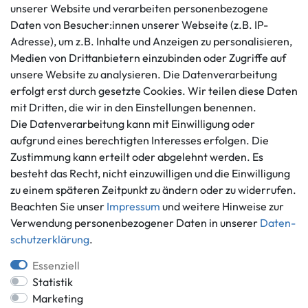
unserer Website und verarbeiten personenbezogene
Kundenservice
Rechtliches
Daten von Besucher:innen unserer Webseite (z.B. IP-
AGB
+49 421 596586
Adresse), um z.B. Inhalte und Anzeigen zu personalisieren,
Impressum
Medien von Drittanbietern einzubinden oder Zugriffe auf
Mo. - Fr. 9 - 16 Uhr
Datenschutzerklärung
unsere Website zu analysieren. Die Datenverarbeitung
info@gameworld.de
erfolgt erst durch gesetzte Cookies. Wir teilen diese Daten
Barrierefreiheitserklärung
Kontaktformular
mit Dritten, die wir in den Einstellungen benennen.
Widerrufs­recht
Die Datenverarbeitung kann mit Einwilligung oder
Vertrag widerrufen
aufgrund eines berechtigten Interesses erfolgen. Die
Informationen
Zahlungsmöglichkeiten
Zustimmung kann erteilt oder abgelehnt werden. Es
besteht das Recht, nicht einzuwilligen und die Einwilligung
Ankauf
zu einem späteren Zeitpunkt zu ändern oder zu widerrufen.
Über uns
Beachten Sie unser
Impressum
und weitere Hinweise zur
Häufig gestellte Fragen
Verwendung personenbezogener Daten in unserer
Daten­
Zahlung und Versand
Mitglied im Händlerbund
schutz­erklärung
.
Batterieentsorgung
Essenziell
Statistik
Marketing