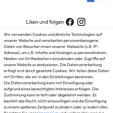
Liken und folgen
Wir verwenden Cookies und ähnliche Technologien auf
unserer Website und verarbeiten personenbezogene
Kundenservice
Rechtliches
Daten von Besucher:innen unserer Webseite (z.B. IP-
AGB
+49 421 596586
Adresse), um z.B. Inhalte und Anzeigen zu personalisieren,
Impressum
Medien von Drittanbietern einzubinden oder Zugriffe auf
Mo. - Fr. 9 - 16 Uhr
Datenschutzerklärung
unsere Website zu analysieren. Die Datenverarbeitung
info@gameworld.de
erfolgt erst durch gesetzte Cookies. Wir teilen diese Daten
Barrierefreiheitserklärung
Kontaktformular
mit Dritten, die wir in den Einstellungen benennen.
Widerrufs­recht
Die Datenverarbeitung kann mit Einwilligung oder
Vertrag widerrufen
aufgrund eines berechtigten Interesses erfolgen. Die
Informationen
Zahlungsmöglichkeiten
Zustimmung kann erteilt oder abgelehnt werden. Es
besteht das Recht, nicht einzuwilligen und die Einwilligung
Ankauf
zu einem späteren Zeitpunkt zu ändern oder zu widerrufen.
Über uns