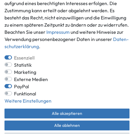
aufgrund eines berechtigten Interesses erfolgen. Die
Informationen
Zahlungsmöglichkeiten
Zustimmung kann erteilt oder abgelehnt werden. Es
besteht das Recht, nicht einzuwilligen und die Einwilligung
Ankauf
zu einem späteren Zeitpunkt zu ändern oder zu widerrufen.
Über uns
Beachten Sie unser
Impressum
und weitere Hinweise zur
Häufig gestellte Fragen
Verwendung personenbezogener Daten in unserer
Daten­
Zahlung und Versand
Mitglied im Händlerbund
schutz­erklärung
.
Batterieentsorgung
Essenziell
Statistik
Marketing
Externe Medien
Versand innerhalb Deutschlands.
PayPal
*Alle Preise inkl. gesetzlicher MwSt.,
zzgl. Versandkosten
.
Funktional
** gilt für Lieferungen innerhalb Deutschlands, Lieferzeiten für andere
Weitere Einstellungen
Länder entnehmen Sie bitte der Schaltfläche mit den
Versandinformationen.
Alle akzeptieren
© Game World 2026 | Alle Rechte vorbehalten.
Alle ablehnen