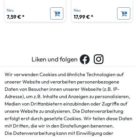
Neu
Neu
7,59 € *
17,99 € *
Liken und folgen
Wir verwenden Cookies und ähnliche Technologien auf
unserer Website und verarbeiten personenbezogene
Kundenservice
Rechtliches
Daten von Besucher:innen unserer Webseite (z.B. IP-
AGB
+49 421 596586
Adresse), um z.B. Inhalte und Anzeigen zu personalisieren,
Impressum
Medien von Drittanbietern einzubinden oder Zugriffe auf
Mo. - Fr. 9 - 16 Uhr
Datenschutzerklärung
unsere Website zu analysieren. Die Datenverarbeitung
info@gameworld.de
erfolgt erst durch gesetzte Cookies. Wir teilen diese Daten
Barrierefreiheitserklärung
Kontaktformular
mit Dritten, die wir in den Einstellungen benennen.
Widerrufs­recht
Die Datenverarbeitung kann mit Einwilligung oder
Vertrag widerrufen