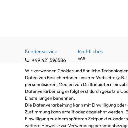
Kundenservice
Rechtliches
AGB
+49 421 596586
Impressum
Mo. - Fr. 9 - 16 Uhr
Wir verwenden Cookies und ähnliche Technologien
Datenschutzerklärung
info@gameworld.de
Daten von Besucher:innen unserer Webseite (z.B. I
Barrierefreiheitserklärung
personalisieren, Medien von Drittanbietern einzubi
Kontaktformular
Widerrufs­recht
Datenverarbeitung erfolgt erst durch gesetzte Cooki
Vertrag widerrufen
Einstellungen benennen.
Die Datenverarbeitung kann mit Einwilligung oder 
Zustimmung kann erteilt oder abgelehnt werden. Es 
Einwilligung zu einem späteren Zeitpunkt zu änder
weitere Hinweise zur Verwendung personenbezoge