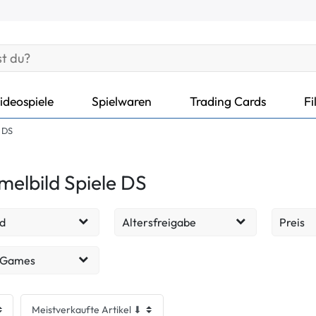
ideospiele
Spielwaren
Trading Cards
Fi
 DS
elbild Spiele DS
d
Altersfreigabe
Preis
ohne
4
4
EUR
 Games
Altersbeschränkung
bildspiele
4