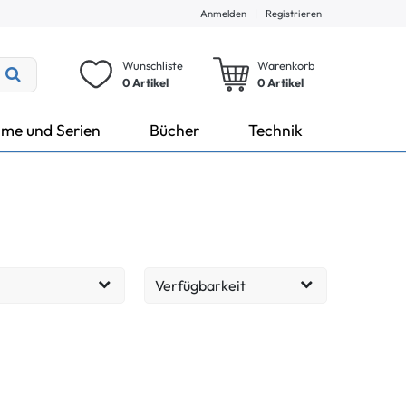
Anmelden
|
Registrieren
Wunschliste
Warenkorb
0 Artikel
0
Artikel
lme und Serien
Bücher
Technik
Verfügbarkeit
Lieferzeit: 1-3 Tage
4
EUR
Übernehmen