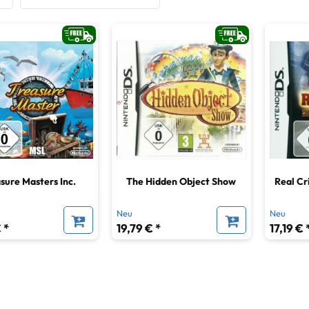
sure Masters Inc.
The Hidden Object Show
Real Cr
Neu
Neu
 *
19,79 € *
17,19 € 