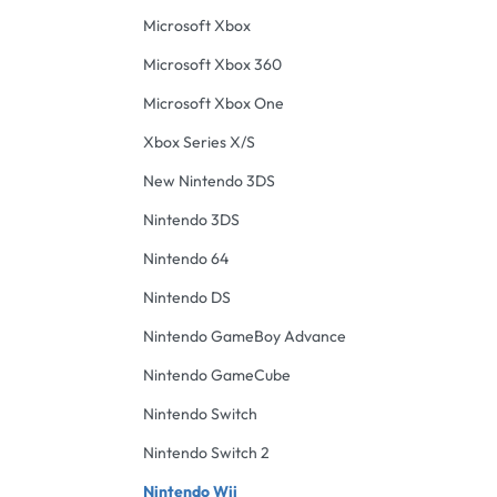
Microsoft Xbox
Microsoft Xbox 360
Microsoft Xbox One
Xbox Series X/S
New Nintendo 3DS
Nintendo 3DS
Nintendo 64
Nintendo DS
Nintendo GameBoy Advance
Nintendo GameCube
Nintendo Switch
Nintendo Switch 2
Nintendo Wii