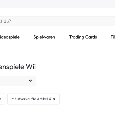
ideospiele
Spielwaren
Trading Cards
Fi
enspiele Wii
EUR
Übernehmen