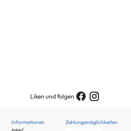
Liken und folgen
Informationen
Zahlungsmöglichkeiten
Ankauf