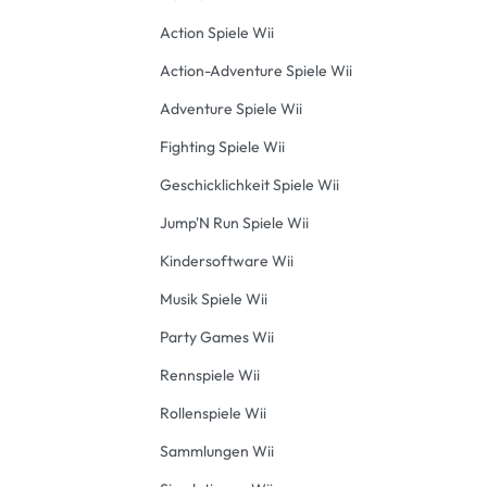
Action Spiele Wii
Action-Adventure Spiele Wii
Adventure Spiele Wii
Fighting Spiele Wii
Geschicklichkeit Spiele Wii
Jump'N Run Spiele Wii
Kindersoftware Wii
Musik Spiele Wii
Party Games Wii
Rennspiele Wii
Rollenspiele Wii
Sammlungen Wii