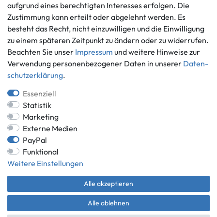
aufgrund eines berechtigten Interesses erfolgen. Die
Informationen
Zahlungsmöglichkeiten
Zustimmung kann erteilt oder abgelehnt werden. Es
besteht das Recht, nicht einzuwilligen und die Einwilligung
Ankauf
zu einem späteren Zeitpunkt zu ändern oder zu widerrufen.
Über uns
Beachten Sie unser
Impressum
und weitere Hinweise zur
Häufig gestellte Fragen
Verwendung personenbezogener Daten in unserer
Daten­
Zahlung und Versand
Mitglied im Händlerbund
schutz­erklärung
.
Batterieentsorgung
Essenziell
Statistik
Marketing
Externe Medien
Versand innerhalb Deutschlands.
PayPal
*Alle Preise inkl. gesetzlicher MwSt.,
zzgl. Versandkosten
.
Funktional
** gilt für Lieferungen innerhalb Deutschlands, Lieferzeiten für andere
Weitere Einstellungen
Länder entnehmen Sie bitte der Schaltfläche mit den
Versandinformationen.
Alle akzeptieren
© Game World 2026 | Alle Rechte vorbehalten.
Alle ablehnen