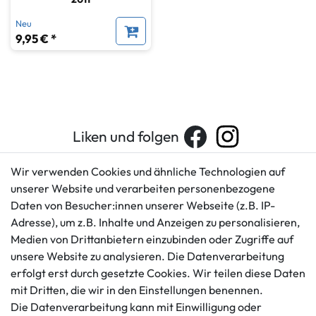
Neu
9,95 € *
Liken und folgen
Wir verwenden Cookies und ähnliche Technologien auf
unserer Website und verarbeiten personenbezogene
Kundenservice
Rechtliches
Daten von Besucher:innen unserer Webseite (z.B. IP-
AGB
+49 421 596586
Adresse), um z.B. Inhalte und Anzeigen zu personalisieren,
Impressum
Medien von Drittanbietern einzubinden oder Zugriffe auf
Mo. - Fr. 9 - 16 Uhr
Datenschutzerklärung
unsere Website zu analysieren. Die Datenverarbeitung
info@gameworld.de
erfolgt erst durch gesetzte Cookies. Wir teilen diese Daten
Barrierefreiheitserklärung
Kontaktformular
mit Dritten, die wir in den Einstellungen benennen.
Widerrufs­recht
Die Datenverarbeitung kann mit Einwilligung oder
Vertrag widerrufen