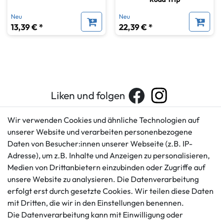
Neu
Neu
13,39 € *
22,39 € *
Liken und folgen
Wir verwenden Cookies und ähnliche Technologien auf
unserer Website und verarbeiten personenbezogene
Kundenservice
Rechtliches
Daten von Besucher:innen unserer Webseite (z.B. IP-
AGB
+49 421 596586
Adresse), um z.B. Inhalte und Anzeigen zu personalisieren,
Impressum
Medien von Drittanbietern einzubinden oder Zugriffe auf
Mo. - Fr. 9 - 16 Uhr
Datenschutzerklärung
unsere Website zu analysieren. Die Datenverarbeitung
info@gameworld.de
erfolgt erst durch gesetzte Cookies. Wir teilen diese Daten
Barrierefreiheitserklärung
Kontaktformular
mit Dritten, die wir in den Einstellungen benennen.
Widerrufs­recht
Die Datenverarbeitung kann mit Einwilligung oder
Vertrag widerrufen