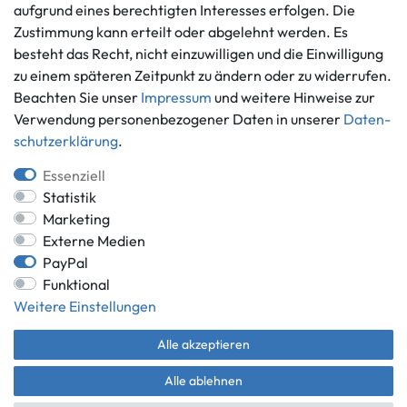
aufgrund eines berechtigten Interesses erfolgen. Die
Informationen
Zahlungsmöglichkeiten
Zustimmung kann erteilt oder abgelehnt werden. Es
besteht das Recht, nicht einzuwilligen und die Einwilligung
Ankauf
zu einem späteren Zeitpunkt zu ändern oder zu widerrufen.
Über uns
Beachten Sie unser
Impressum
und weitere Hinweise zur
Häufig gestellte Fragen
Verwendung personenbezogener Daten in unserer
Daten­
Zahlung und Versand
Mitglied im Händlerbund
schutz­erklärung
.
Batterieentsorgung
Essenziell
Statistik
Marketing
Externe Medien
Versand innerhalb Deutschlands.
PayPal
*Alle Preise inkl. gesetzlicher MwSt.,
zzgl. Versandkosten
.
Funktional
** gilt für Lieferungen innerhalb Deutschlands, Lieferzeiten für andere
Weitere Einstellungen
Länder entnehmen Sie bitte der Schaltfläche mit den
Versandinformationen.
Alle akzeptieren
© Game World 2026 | Alle Rechte vorbehalten.
Alle ablehnen