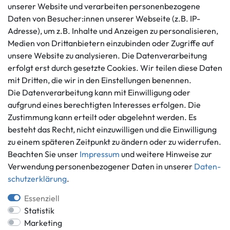
unserer Website und verarbeiten personenbezogene
Kundenservice
Rechtliches
Daten von Besucher:innen unserer Webseite (z.B. IP-
AGB
+49 421 596586
Adresse), um z.B. Inhalte und Anzeigen zu personalisieren,
Impressum
Medien von Drittanbietern einzubinden oder Zugriffe auf
Mo. - Fr. 9 - 16 Uhr
Datenschutzerklärung
unsere Website zu analysieren. Die Datenverarbeitung
info@gameworld.de
erfolgt erst durch gesetzte Cookies. Wir teilen diese Daten
Barrierefreiheitserklärung
Kontaktformular
mit Dritten, die wir in den Einstellungen benennen.
Widerrufs­recht
Die Datenverarbeitung kann mit Einwilligung oder
Vertrag widerrufen
aufgrund eines berechtigten Interesses erfolgen. Die
Informationen
Zahlungsmöglichkeiten
Zustimmung kann erteilt oder abgelehnt werden. Es
besteht das Recht, nicht einzuwilligen und die Einwilligung
Ankauf
zu einem späteren Zeitpunkt zu ändern oder zu widerrufen.
Über uns
Beachten Sie unser
Impressum
und weitere Hinweise zur
Häufig gestellte Fragen
Verwendung personenbezogener Daten in unserer
Daten­
Zahlung und Versand
Mitglied im Händlerbund
schutz­erklärung
.
Batterieentsorgung
Essenziell
Statistik
Marketing