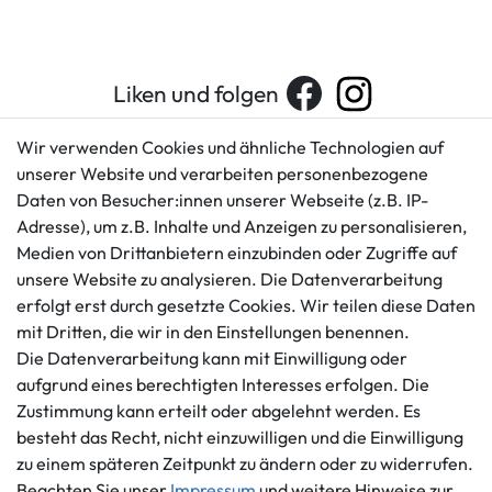
Liken und folgen
Wir verwenden Cookies und ähnliche Technologien auf
unserer Website und verarbeiten personenbezogene
Kundenservice
Rechtliches
Daten von Besucher:innen unserer Webseite (z.B. IP-
AGB
+49 421 596586
Adresse), um z.B. Inhalte und Anzeigen zu personalisieren,
Impressum
Medien von Drittanbietern einzubinden oder Zugriffe auf
Mo. - Fr. 9 - 16 Uhr
Datenschutzerklärung
unsere Website zu analysieren. Die Datenverarbeitung
info@gameworld.de
erfolgt erst durch gesetzte Cookies. Wir teilen diese Daten
Barrierefreiheitserklärung
Kontaktformular
mit Dritten, die wir in den Einstellungen benennen.
Widerrufs­recht
Die Datenverarbeitung kann mit Einwilligung oder
Vertrag widerrufen
aufgrund eines berechtigten Interesses erfolgen. Die
Informationen
Zahlungsmöglichkeiten
Zustimmung kann erteilt oder abgelehnt werden. Es
besteht das Recht, nicht einzuwilligen und die Einwilligung
Ankauf
zu einem späteren Zeitpunkt zu ändern oder zu widerrufen.
Über uns
Beachten Sie unser
Impressum
und weitere Hinweise zur