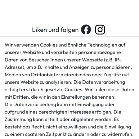
Liken und folgen
Wir verwenden Cookies und ähnliche Technologien auf
unserer Website und verarbeiten personenbezogene
Kundenservice
Rechtliches
Daten von Besucher:innen unserer Webseite (z.B. IP-
AGB
+49 421 596586
Adresse), um z.B. Inhalte und Anzeigen zu personalisieren,
Impressum
Medien von Drittanbietern einzubinden oder Zugriffe auf
Mo. - Fr. 9 - 16 Uhr
Datenschutzerklärung
unsere Website zu analysieren. Die Datenverarbeitung
info@gameworld.de
erfolgt erst durch gesetzte Cookies. Wir teilen diese Daten
Barrierefreiheitserklärung
Kontaktformular
mit Dritten, die wir in den Einstellungen benennen.
Widerrufs­recht
Die Datenverarbeitung kann mit Einwilligung oder
Vertrag widerrufen
aufgrund eines berechtigten Interesses erfolgen. Die
Informationen
Zahlungsmöglichkeiten
Zustimmung kann erteilt oder abgelehnt werden. Es
besteht das Recht, nicht einzuwilligen und die Einwilligung
Ankauf
zu einem späteren Zeitpunkt zu ändern oder zu widerrufen.
Über uns