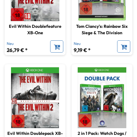
Evil Within Doublefeature
Tom Clancy's: Rainbow Six
XB-One
Siege & The Division
Neu
Neu
26,79 € *
9,19 € *
Evil Within Doublepack XB-
2 in 1 Pack: Watch Dogs /