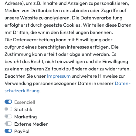
AGB
+49 421 596586
Adresse), um z.B. Inhalte und Anzeigen zu personalisieren,
Impressum
Medien von Drittanbietern einzubinden oder Zugriffe auf
Mo. - Fr. 9 - 16 Uhr
Datenschutzerklärung
unsere Website zu analysieren. Die Datenverarbeitung
info@gameworld.de
erfolgt erst durch gesetzte Cookies. Wir teilen diese Daten
Barrierefreiheitserklärung
Kontaktformular
mit Dritten, die wir in den Einstellungen benennen.
Widerrufs­recht
Die Datenverarbeitung kann mit Einwilligung oder
Vertrag widerrufen
aufgrund eines berechtigten Interesses erfolgen. Die
Informationen
Zahlungsmöglichkeiten
Zustimmung kann erteilt oder abgelehnt werden. Es
besteht das Recht, nicht einzuwilligen und die Einwilligung
Ankauf
zu einem späteren Zeitpunkt zu ändern oder zu widerrufen.
Über uns
Beachten Sie unser
Impressum
und weitere Hinweise zur
Häufig gestellte Fragen
Verwendung personenbezogener Daten in unserer
Daten­
Zahlung und Versand
Mitglied im Händlerbund
schutz­erklärung
.
Batterieentsorgung
Essenziell
Statistik
Marketing
Externe Medien
Versand innerhalb Deutschlands.
PayPal
*Alle Preise inkl. gesetzlicher MwSt.,
zzgl. Versandkosten
.