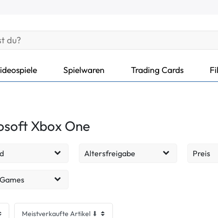
ideospiele
Spielwaren
Trading Cards
Fi
osoft Xbox One
d
Altersfreigabe
Preis
ohne
314
88
EUR
 Games
Altersbeschränkung
cht - Wie neu
14
spiele
188
ab 6 Jahren
24
cht - Sehr gut
88