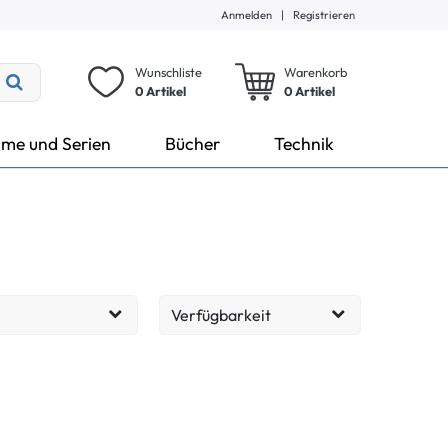
Anmelden
|
Registrieren
Wunschliste
Warenkorb
0 Artikel
0
Artikel
lme und Serien
Bücher
Technik
Verfügbarkeit
Lieferzeit: 1-3 Tage
422
EUR
Lieferzeit: 2-6 Tage
9
Übernehmen