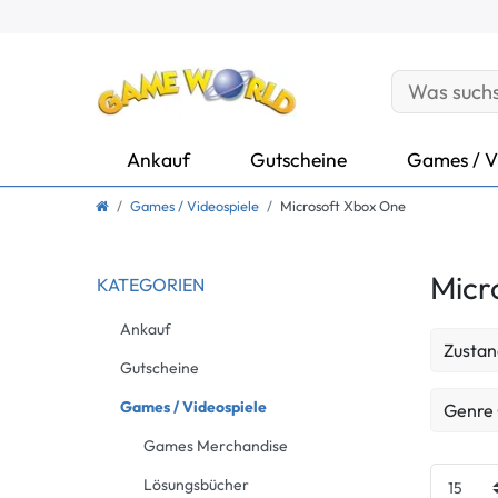
Ankauf
Gutscheine
Games / V
Games / Videospiele
Microsoft Xbox One
Micr
KATEGORIEN
Ankauf
Zustan
Gutscheine
Neu
Games / Videospiele
Genre
Games Merchandise
Gebrau
Action
Lösungsbücher
Gebrau