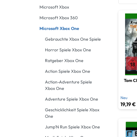
Advent
Microsoft Xbox
Gebrau
Jump &
Microsoft Xbox 360
Gebrau
Microsoft Xbox One
Musiks
Gebrauchte Xbox One Spiele
Onlin
Horror Spiele Xbox One
Rennsp
Ratgeber Xbox One
Rollen
Action Spiele Xbox One
Tom Cl
Action-Adventure Spiele
Shoot
Xbox One
Neu
Simula
Adventure Spiele Xbox One
19,19 €
Geschicklichkeit Spiele Xbox
Spiel
One
Sports
Jump'N Run Spiele Xbox One