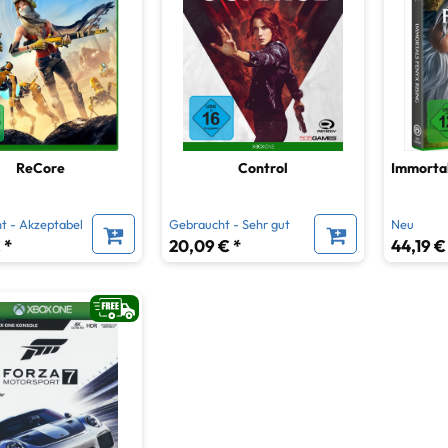
giespiele
26
ReCore
Control
Immortal
t - Akzeptabel
Gebraucht - Sehr gut
Neu
 *
20,09 € *
44,19 €