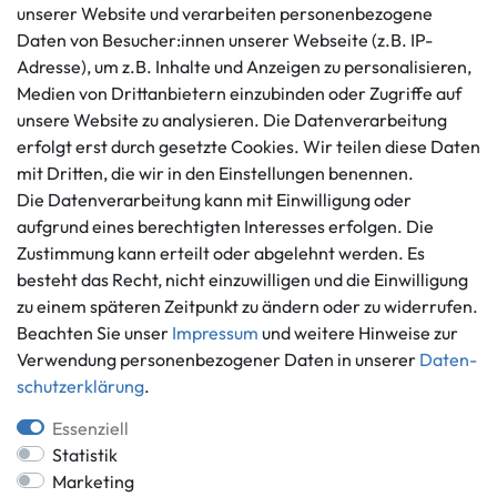
unserer Website und verarbeiten personenbezogene
Kundenservice
Rechtliches
Daten von Besucher:innen unserer Webseite (z.B. IP-
AGB
+49 421 596586
Adresse), um z.B. Inhalte und Anzeigen zu personalisieren,
Impressum
Medien von Drittanbietern einzubinden oder Zugriffe auf
Mo. - Fr. 9 - 16 Uhr
Datenschutzerklärung
unsere Website zu analysieren. Die Datenverarbeitung
info@gameworld.de
erfolgt erst durch gesetzte Cookies. Wir teilen diese Daten
Barrierefreiheitserklärung
Kontaktformular
mit Dritten, die wir in den Einstellungen benennen.
Widerrufs­recht
Die Datenverarbeitung kann mit Einwilligung oder
Vertrag widerrufen
aufgrund eines berechtigten Interesses erfolgen. Die
Informationen
Zahlungsmöglichkeiten
Zustimmung kann erteilt oder abgelehnt werden. Es
besteht das Recht, nicht einzuwilligen und die Einwilligung
Ankauf
zu einem späteren Zeitpunkt zu ändern oder zu widerrufen.
Über uns
Beachten Sie unser
Impressum
und weitere Hinweise zur
Häufig gestellte Fragen
Verwendung personenbezogener Daten in unserer
Daten­
Zahlung und Versand
Mitglied im Händlerbund
schutz­erklärung
.
Batterieentsorgung
Essenziell
Statistik
Marketing